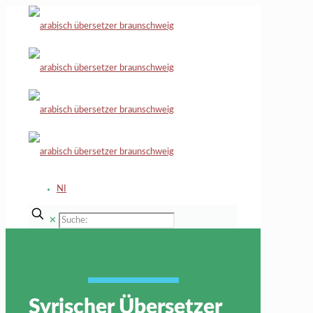
NI
✕
Syrischer Übersetzer