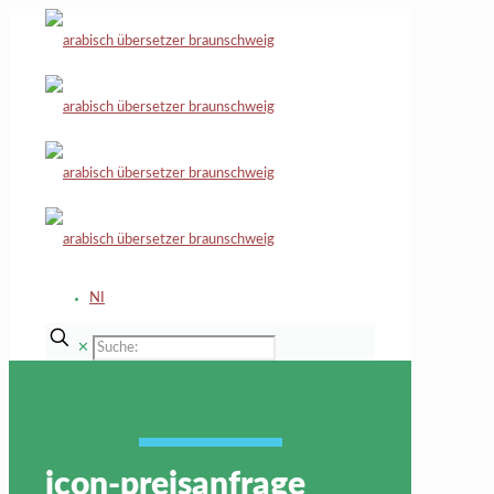
NI
✕
icon-preisanfrage